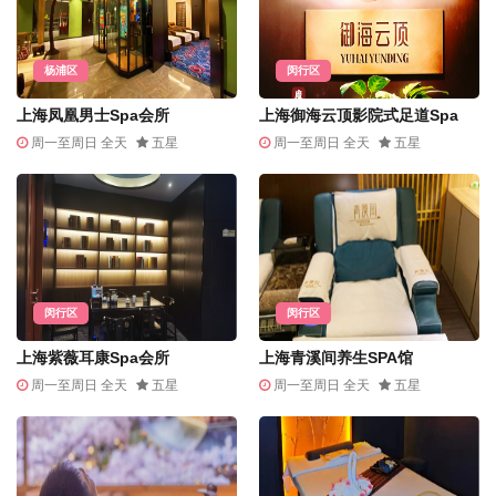
杨浦区
闵行区
上海凤凰男士Spa会所
上海御海云顶影院式足道Spa
周一至周日 全天
五星
周一至周日 全天
五星
闵行区
闵行区
上海紫薇耳康Spa会所
上海青溪间养生SPA馆
周一至周日 全天
五星
周一至周日 全天
五星