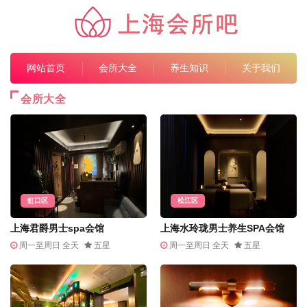
网站首页
会所大全
养生知识
关于我们
会所大全
虹口区
松江区
上海君爵男士spa会馆
上海水玲珑男士养生SPA会馆
周一至周日 全天
五星
周一至周日 全天
五星