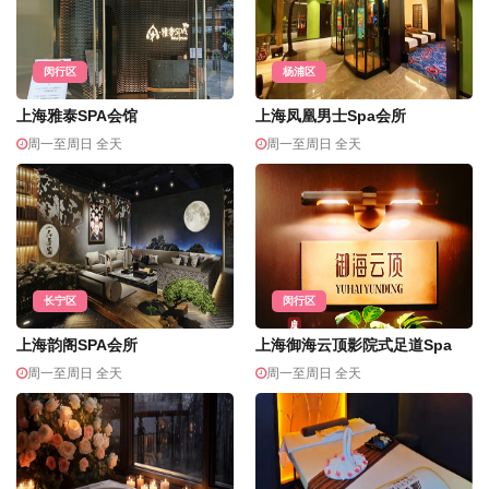
闵行区
杨浦区
上海雅泰SPA会馆
上海凤凰男士Spa会所
周一至周日 全天
周一至周日 全天
长宁区
闵行区
上海韵阁SPA会所
上海御海云顶影院式足道Spa
周一至周日 全天
周一至周日 全天