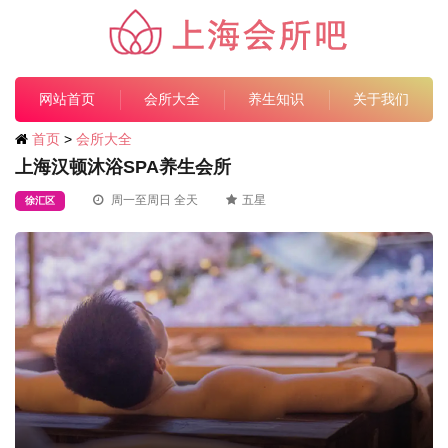
网站首页
会所大全
养生知识
关于我们
首页
>
会所大全
上海汉顿沐浴SPA养生会所
周一至周日 全天
五星
徐汇区