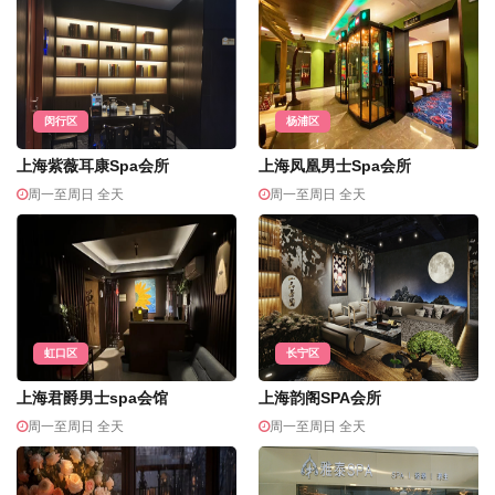
闵行区
杨浦区
上海紫薇耳康Spa会所
上海凤凰男士Spa会所
周一至周日 全天
周一至周日 全天
虹口区
长宁区
上海君爵男士spa会馆
上海韵阁SPA会所
周一至周日 全天
周一至周日 全天