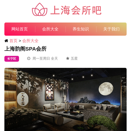
网站首页
会所大全
养生知识
关于我们
首页
>
会所大全
上海韵阁SPA会所
周一至周日 全天
五星
长宁区