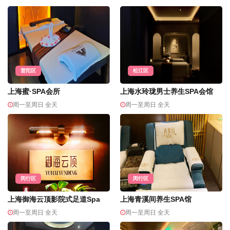
普陀区
松江区
上海蜜·SPA会所
上海水玲珑男士养生SPA会馆
周一至周日 全天
周一至周日 全天
闵行区
闵行区
上海御海云顶影院式足道Spa
上海青溪间养生SPA馆
周一至周日 全天
周一至周日 全天