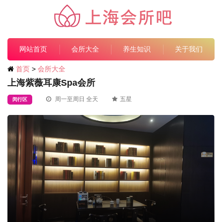
网站首页
会所大全
养生知识
关于我们
首页
>
会所大全
上海紫薇耳康Spa会所
周一至周日 全天
五星
闵行区