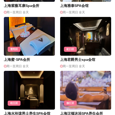
上海紫薇耳康Spa会所
上海雅泰SPA会馆
周一至周日 全天
周一至周日 全天
普陀区
虹口区
上海蜜·SPA会所
上海君爵男士spa会馆
周一至周日 全天
周一至周日 全天
松江区
徐汇区
上海水玲珑男士养生SPA会馆
上海汉顿沐浴SPA养生会所