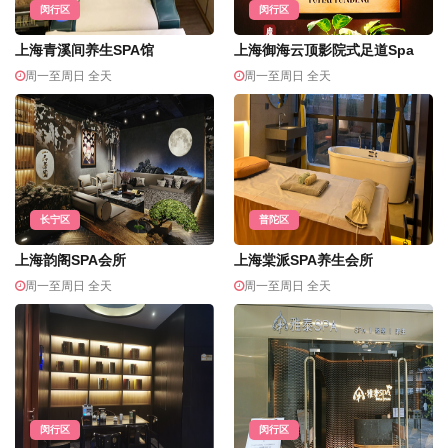
闵行区
闵行区
上海青溪间养生SPA馆
上海御海云顶影院式足道Spa
周一至周日 全天
周一至周日 全天
长宁区
普陀区
上海韵阁SPA会所
上海棠派SPA养生会所
周一至周日 全天
周一至周日 全天
闵行区
闵行区